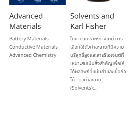
ce
Advanced
Solvents and
H
Materials
Karl Fisher
w
ัญ
c
Battery Materials
ในงานวิเคราะห์ทางเคมี การ
อ
y
Conductive Materials
เลือกใช้ตัวทำละลายที่มีความ
ี
Advanced Chemistry
บริสุทธิ์สูงและสารรีเอเจนต์ที่
สำ
าร
เหมาะสมเป็นสิ่งสำคัญเพื่อให้
อิ
ได้ผลลัพธ์ที่แม่นยำและเชื่อถือ
ส่
ได้ ตัวทำละลาย
ผ
(Solvents):...
Ro
ต้
Ha